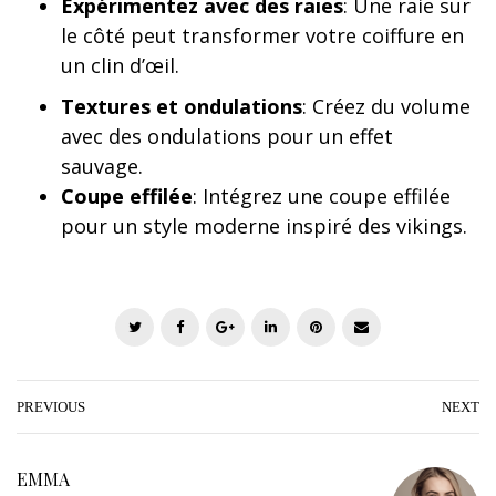
Expérimentez avec des raies
: Une raie sur
le côté peut transformer votre coiffure en
un clin d’œil.
Textures et ondulations
: Créez du volume
avec des ondulations pour un effet
sauvage.
Coupe effilée
: Intégrez une coupe effilée
pour un style moderne inspiré des vikings.
T
F
G
L
P
E
w
a
o
i
i
m
i
c
o
n
n
a
t
e
g
k
t
i
PREVIOUS
NEXT
t
b
l
e
e
l
e
o
e
d
r
EMMA