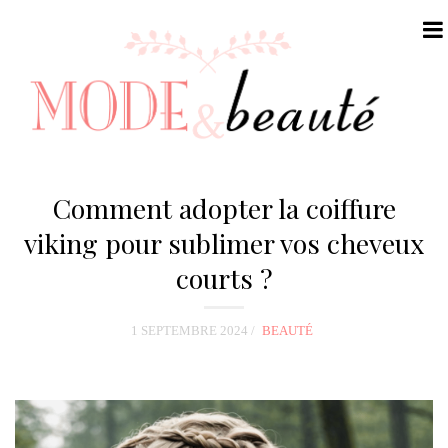
N
a
Comment adopter la coiffure
v
viking pour sublimer vos cheveux
i
courts ?
g
a
t
1 SEPTEMBRE 2024
BEAUTÉ
i
o
n