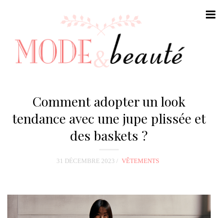
N
a
Comment adopter un look
v
tendance avec une jupe plissée et
i
des baskets ?
g
a
t
31 DÉCEMBRE 2023
VÊTEMENTS
i
o
n