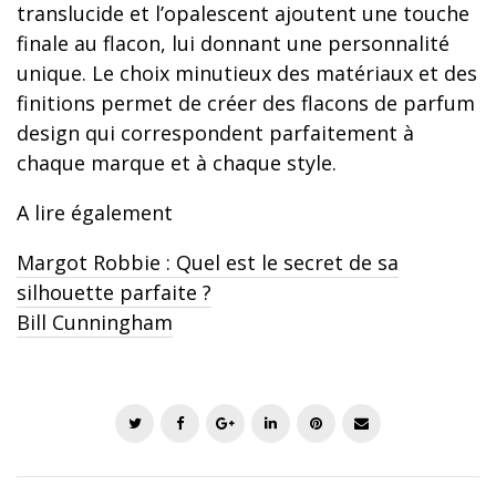
translucide et l’opalescent ajoutent une touche
finale au flacon, lui donnant une personnalité
unique. Le choix minutieux des matériaux et des
finitions permet de créer des flacons de parfum
design qui correspondent parfaitement à
chaque marque et à chaque style.
A lire également
Margot Robbie : Quel est le secret de sa
silhouette parfaite ?
Bill Cunningham
T
F
G
L
P
E
w
a
o
i
i
m
i
c
o
n
n
a