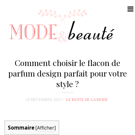
N
a
Comment choisir le flacon de
v
parfum design parfait pour votre
i
style ?
g
a
t
28 DÉCEMBRE 2023
LE RESTE DE LA MODE
i
o
n
Sommaire
[
Afficher
]