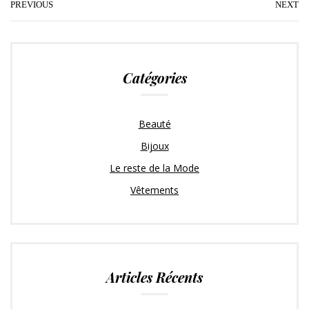
t
e
g
k
t
i
PREVIOUS
NEXT
t
b
l
e
e
l
e
o
e
d
r
r
o
+
I
e
Catégories
k
n
s
t
Beauté
Bijoux
Le reste de la Mode
Vêtements
Articles Récents