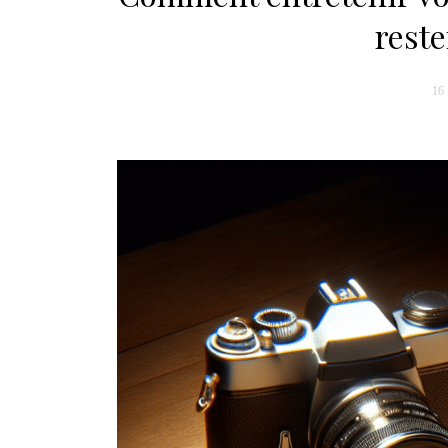
rest
16