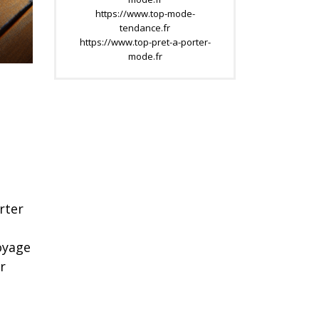
https://www.top-mode-
tendance.fr
https://www.top-pret-a-porter-
mode.fr
rter
oyage
r