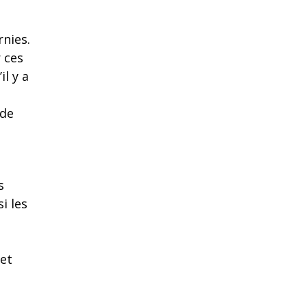
nies.
 ces
l y a
 de
s
i les
 et