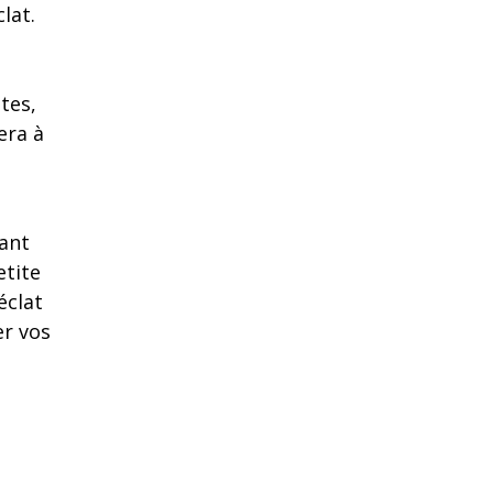
lat.
tes,
era à
iant
etite
éclat
er vos