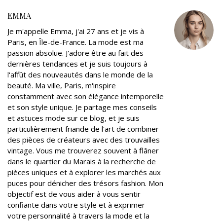
e
o
e
d
r
EMMA
r
o
+
I
e
Je m'appelle Emma, j'ai 27 ans et je vis à
k
n
s
Paris, en Île-de-France. La mode est ma
t
passion absolue. J'adore être au fait des
dernières tendances et je suis toujours à
l'affût des nouveautés dans le monde de la
beauté. Ma ville, Paris, m'inspire
constamment avec son élégance intemporelle
et son style unique. Je partage mes conseils
et astuces mode sur ce blog, et je suis
particulièrement friande de l'art de combiner
des pièces de créateurs avec des trouvailles
vintage. Vous me trouverez souvent à flâner
dans le quartier du Marais à la recherche de
pièces uniques et à explorer les marchés aux
puces pour dénicher des trésors fashion. Mon
objectif est de vous aider à vous sentir
confiante dans votre style et à exprimer
votre personnalité à travers la mode et la