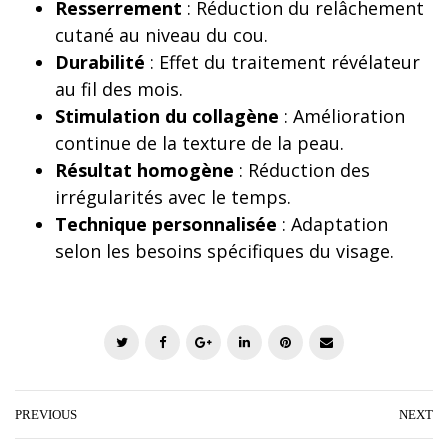
Resserrement
: Réduction du relâchement
cutané au niveau du cou.
Durabilité
: Effet du traitement révélateur
au fil des mois.
Stimulation du collagène
: Amélioration
continue de la texture de la peau.
Résultat homogène
: Réduction des
irrégularités avec le temps.
Technique personnalisée
: Adaptation
selon les besoins spécifiques du visage.
T
F
G
L
P
E
w
a
o
i
i
m
i
c
o
n
n
a
t
e
g
k
t
i
PREVIOUS
NEXT
t
b
l
e
e
l