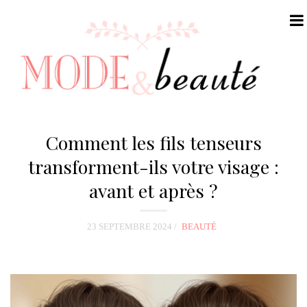
N
a
Comment les fils tenseurs
v
transforment-ils votre visage :
i
avant et après ?
g
a
t
23 SEPTEMBRE 2024
BEAUTÉ
i
o
n