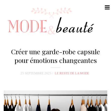
N
a
Créer une garde-robe capsule
v
pour émotions changeantes
i
g
25 SEPTEMBRE 2025
LE RESTE DE LA MODE
a
t
i
o
n