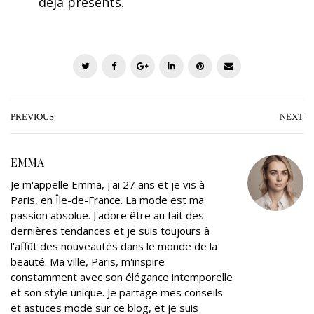
déjà présents.
T
F
G
L
P
E
w
a
o
i
i
m
i
c
o
n
n
a
t
e
g
k
t
i
PREVIOUS
NEXT
t
b
l
e
e
l
e
o
e
d
r
EMMA
r
o
+
I
e
Je m'appelle Emma, j'ai 27 ans et je vis à
k
n
s
Paris, en Île-de-France. La mode est ma
t
passion absolue. J'adore être au fait des
dernières tendances et je suis toujours à
l'affût des nouveautés dans le monde de la
beauté. Ma ville, Paris, m'inspire
constamment avec son élégance intemporelle
et son style unique. Je partage mes conseils
et astuces mode sur ce blog, et je suis