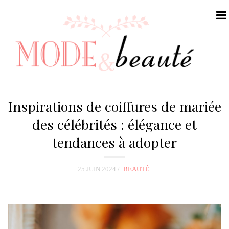
N
a
Inspirations de coiffures de mariée
v
des célébrités : élégance et
i
tendances à adopter
g
a
t
25 JUIN 2024
BEAUTÉ
i
o
n