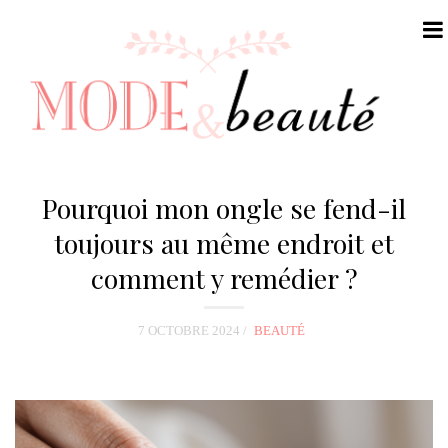
N
a
Pourquoi mon ongle se fend-il
v
toujours au même endroit et
i
comment y remédier ?
g
a
t
7 OCTOBRE 2024
BEAUTÉ
i
o
n