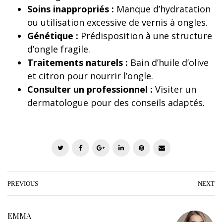
Soins inappropriés :
Manque d’hydratation
ou utilisation excessive de vernis à ongles.
Génétique :
Prédisposition à une structure
d’ongle fragile.
Traitements naturels :
Bain d’huile d’olive
et citron pour nourrir l’ongle.
Consulter un professionnel :
Visiter un
dermatologue pour des conseils adaptés.
T
F
G
L
P
E
w
a
o
i
i
m
i
c
o
n
n
a
t
e
g
k
t
i
PREVIOUS
NEXT
t
b
l
e
e
l
e
o
e
d
r
EMMA