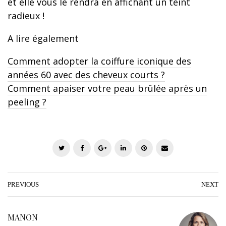
et elle vous le rendra en affichant un teint
radieux !
A lire également
Comment adopter la coiffure iconique des
années 60 avec des cheveux courts ?
Comment apaiser votre peau brûlée après un
peeling ?
T
F
G
L
P
E
w
a
o
i
i
m
i
c
o
n
n
a
t
e
g
k
t
i
PREVIOUS
NEXT
t
b
l
e
e
l
e
o
e
d
r
MANON