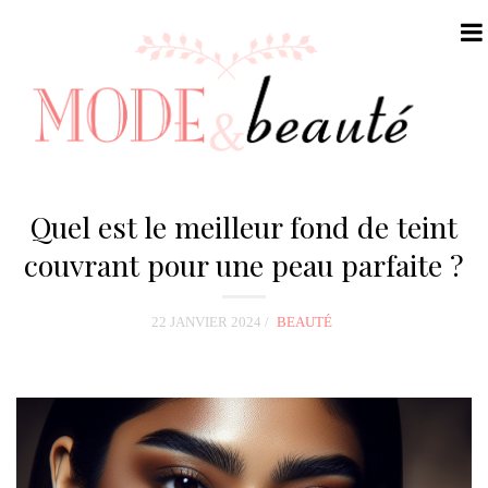
N
a
Quel est le meilleur fond de teint
v
couvrant pour une peau parfaite ?
i
g
22 JANVIER 2024
BEAUTÉ
a
t
i
o
n