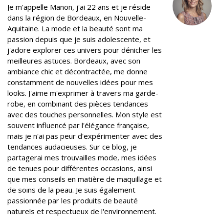
r
o
+
I
e
Je m'appelle Manon, j'ai 22 ans et je réside
k
n
s
dans la région de Bordeaux, en Nouvelle-
t
Aquitaine. La mode et la beauté sont ma
passion depuis que je suis adolescente, et
j'adore explorer ces univers pour dénicher les
meilleures astuces. Bordeaux, avec son
ambiance chic et décontractée, me donne
constamment de nouvelles idées pour mes
looks. J'aime m'exprimer à travers ma garde-
robe, en combinant des pièces tendances
avec des touches personnelles. Mon style est
souvent influencé par l'élégance française,
mais je n'ai pas peur d'expérimenter avec des
tendances audacieuses. Sur ce blog, je
partagerai mes trouvailles mode, mes idées
de tenues pour différentes occasions, ainsi
que mes conseils en matière de maquillage et
de soins de la peau. Je suis également
passionnée par les produits de beauté
naturels et respectueux de l'environnement.