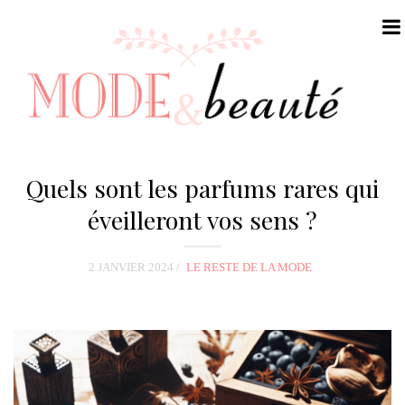
N
a
Quels sont les parfums rares qui
v
éveilleront vos sens ?
i
g
2 JANVIER 2024
LE RESTE DE LA MODE
a
t
i
o
n