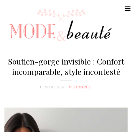
N
a
Soutien-gorge invisible : Confort
v
incomparable, style incontesté
i
g
15 MARS 2024
VÊTEMENTS
a
t
i
o
n