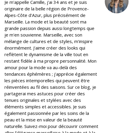
Je m'appelle Camille, j'ai 34 ans et je suis
k
n
s
originaire de la belle région de Provence-
t
Alpes-Côte d'Azur, plus précisément de
Marseille. La mode et la beauté sont ma
grande passion depuis aussi longtemps que
je m'en souvienne. Marseille, avec son
mélange de cultures et de styles, m'inspire
énormément. J'aime créer des looks qui
reflètent le dynamisme de la ville tout en
restant fidèle à ma propre personnalité. Mon
amour pour la mode va au-delà des
tendances éphémères ; j'apprécie également
les pièces intemporelles qui peuvent être
réinventées au fil des saisons. Sur ce blog, je
partagerai mes astuces pour créer des
tenues originales et stylées avec des
éléments simples et accessibles. Je suis
également passionnée par les soins de la
peau et la mise en valeur de la beauté
naturelle. Suivez-moi pour découvrir comment
allier l'élégance marseillaise à la mode et à la