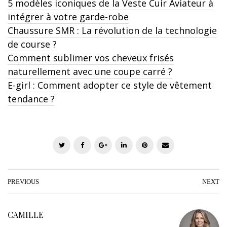
5 modèles iconiques de la Veste Cuir Aviateur à
intégrer à votre garde-robe
Chaussure SMR : La révolution de la technologie
de course ?
Comment sublimer vos cheveux frisés
naturellement avec une coupe carré ?
E-girl : Comment adopter ce style de vêtement
tendance ?
T
F
G
L
P
E
w
a
o
i
i
m
i
c
o
n
n
a
t
e
g
k
t
i
PREVIOUS
NEXT
t
b
l
e
e
l
e
o
e
d
r
CAMILLE
r
o
+
I
e