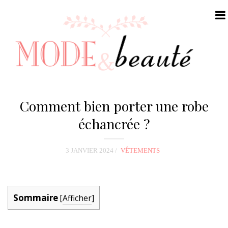
N
a
Comment bien porter une robe
v
échancrée ?
i
g
3 JANVIER 2024
VÊTEMENTS
a
t
i
o
Sommaire
[
Afficher
]
n