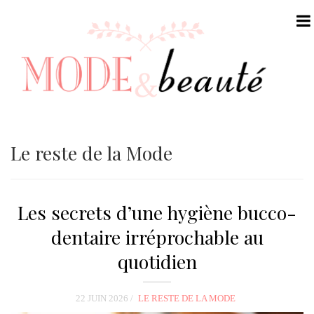
N
a
Le reste de la Mode
v
i
g
Les secrets d’une hygiène bucco-
a
dentaire irréprochable au
t
i
quotidien
o
n
22 JUIN 2026
LE RESTE DE LA MODE