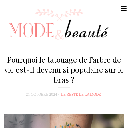
N
a
Pourquoi le tatouage de l’arbre de
v
vie est-il devenu si populaire sur le
i
bras ?
g
a
t
21 OCTOBRE 2024
LE RESTE DE LA MODE
i
o
n