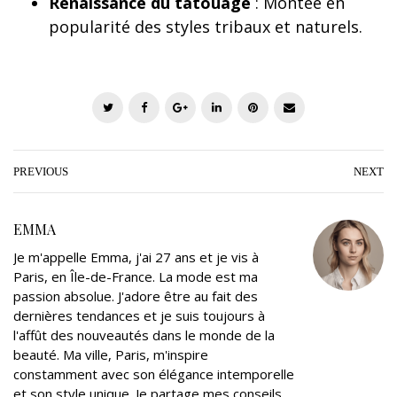
Renaissance du tatouage
: Montée en
popularité des styles tribaux et naturels.
T
F
G
L
P
E
w
a
o
i
i
m
i
c
o
n
n
a
t
e
g
k
t
i
PREVIOUS
NEXT
t
b
l
e
e
l
e
o
e
d
r
EMMA
r
o
+
I
e
Je m'appelle Emma, j'ai 27 ans et je vis à
k
n
s
Paris, en Île-de-France. La mode est ma
t
passion absolue. J'adore être au fait des
dernières tendances et je suis toujours à
l'affût des nouveautés dans le monde de la
beauté. Ma ville, Paris, m'inspire
constamment avec son élégance intemporelle
et son style unique. Je partage mes conseils