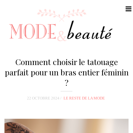
N
a
Comment choisir le tatouage
v
parfait pour un bras entier féminin
i
?
g
a
t
22 OCTOBRE 2024
LE RESTE DE LA MODE
i
o
n