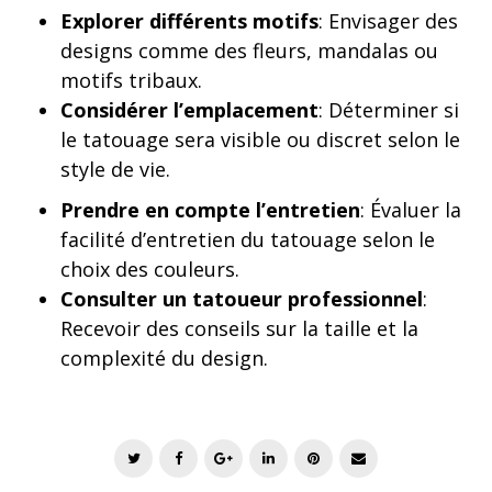
Explorer différents motifs
: Envisager des
designs comme des fleurs, mandalas ou
motifs tribaux.
Considérer l’emplacement
: Déterminer si
le tatouage sera visible ou discret selon le
style de vie.
Prendre en compte l’entretien
: Évaluer la
facilité d’entretien du tatouage selon le
choix des couleurs.
Consulter un tatoueur professionnel
:
Recevoir des conseils sur la taille et la
complexité du design.
T
F
G
L
P
E
w
a
o
i
i
m