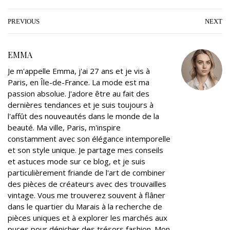
i
c
o
n
n
a
t
e
g
k
t
i
PREVIOUS
NEXT
t
b
l
e
e
l
e
o
e
d
r
EMMA
r
o
+
I
e
Je m'appelle Emma, j'ai 27 ans et je vis à
k
n
s
Paris, en Île-de-France. La mode est ma
t
passion absolue. J'adore être au fait des
dernières tendances et je suis toujours à
l'affût des nouveautés dans le monde de la
beauté. Ma ville, Paris, m'inspire
constamment avec son élégance intemporelle
et son style unique. Je partage mes conseils
et astuces mode sur ce blog, et je suis
particulièrement friande de l'art de combiner
des pièces de créateurs avec des trouvailles
vintage. Vous me trouverez souvent à flâner
dans le quartier du Marais à la recherche de
pièces uniques et à explorer les marchés aux
puces pour dénicher des trésors fashion. Mon