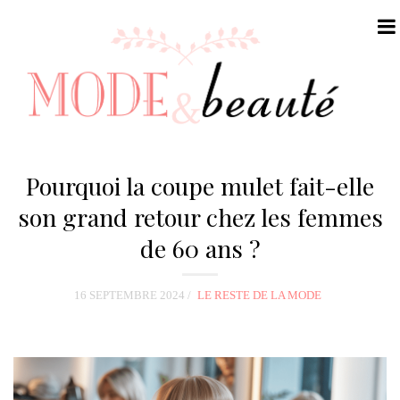
N
a
Pourquoi la coupe mulet fait-elle
v
son grand retour chez les femmes
i
de 60 ans ?
g
a
t
16 SEPTEMBRE 2024
LE RESTE DE LA MODE
i
o
n