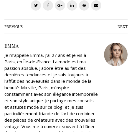
T
F
G
L
P
E
w
a
o
i
i
m
i
c
o
n
n
a
t
e
g
k
t
i
PREVIOUS
NEXT
t
b
l
e
e
l
e
o
e
d
r
EMMA
r
o
+
I
e
Je m'appelle Emma, j'ai 27 ans et je vis à
k
n
s
Paris, en Île-de-France. La mode est ma
t
passion absolue. J'adore être au fait des
dernières tendances et je suis toujours à
l'affût des nouveautés dans le monde de la
beauté. Ma ville, Paris, m'inspire
constamment avec son élégance intemporelle
et son style unique. Je partage mes conseils
et astuces mode sur ce blog, et je suis
particulièrement friande de l'art de combiner
des pièces de créateurs avec des trouvailles
vintage. Vous me trouverez souvent à flâner