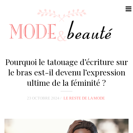
N
a
Pourquoi le tatouage d’écriture sur
v
le bras est-il devenu l’expression
i
ultime de la féminité ?
g
a
t
23 OCTOBRE 2024
LE RESTE DE LA MODE
i
o
n