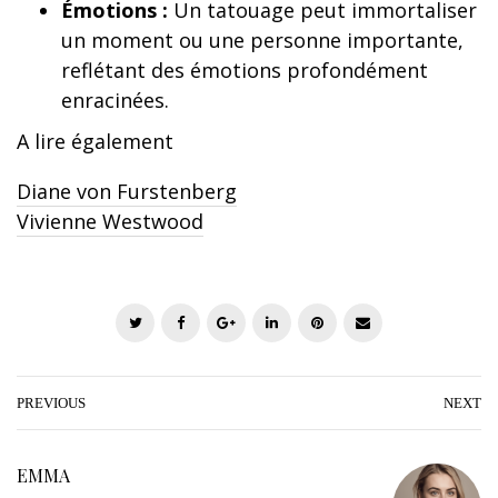
Émotions :
Un tatouage peut immortaliser
un moment ou une personne importante,
reflétant des émotions profondément
enracinées.
A lire également
Diane von Furstenberg
Vivienne Westwood
T
F
G
L
P
E
w
a
o
i
i
m
i
c
o
n
n
a
t
e
g
k
t
i
PREVIOUS
NEXT
t
b
l
e
e
l
e
o
e
d
r
EMMA
r
o
+
I
e