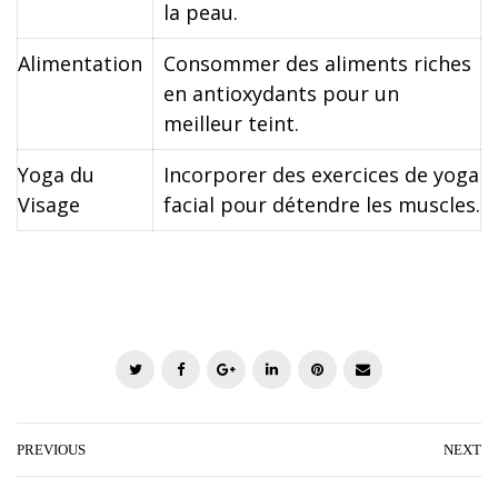
la peau.
Alimentation
Consommer des aliments riches
en antioxydants pour un
meilleur teint.
Yoga du
Incorporer des exercices de yoga
Visage
facial pour détendre les muscles.
T
F
G
L
P
E
w
a
o
i
i
m
i
c
o
n
n
a
t
e
g
k
t
i
PREVIOUS
NEXT
t
b
l
e
e
l