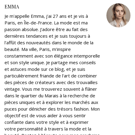
e
o
e
d
r
EMMA
r
o
+
I
e
Je m'appelle Emma, j'ai 27 ans et je vis à
k
n
s
Paris, en Île-de-France. La mode est ma
t
passion absolue. J'adore être au fait des
dernières tendances et je suis toujours à
l'affût des nouveautés dans le monde de la
beauté. Ma ville, Paris, m'inspire
constamment avec son élégance intemporelle
et son style unique. Je partage mes conseils
et astuces mode sur ce blog, et je suis
particulièrement friande de l'art de combiner
des pièces de créateurs avec des trouvailles
vintage. Vous me trouverez souvent à flâner
dans le quartier du Marais à la recherche de
pièces uniques et à explorer les marchés aux
puces pour dénicher des trésors fashion. Mon
objectif est de vous aider à vous sentir
confiante dans votre style et à exprimer
votre personnalité à travers la mode et la