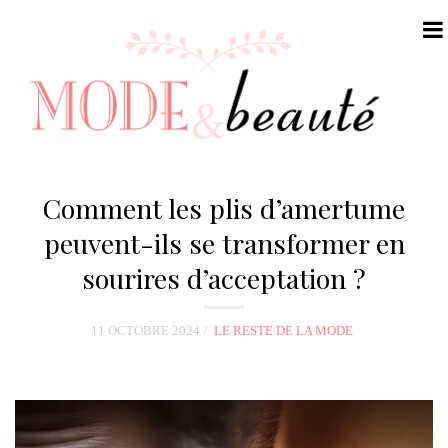
N
a
Comment les plis d’amertume
v
peuvent-ils se transformer en
i
sourires d’acceptation ?
g
a
t
11 OCTOBRE 2024
LE RESTE DE LA MODE
i
o
n