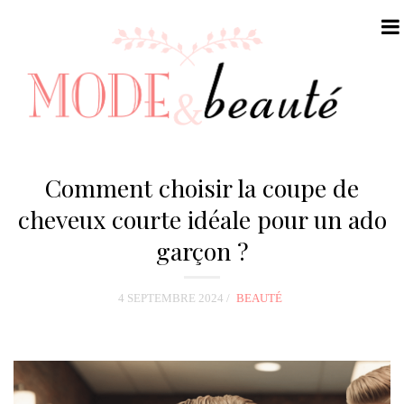
N
a
Comment choisir la coupe de
v
cheveux courte idéale pour un ado
i
garçon ?
g
a
t
4 SEPTEMBRE 2024
BEAUTÉ
i
o
n