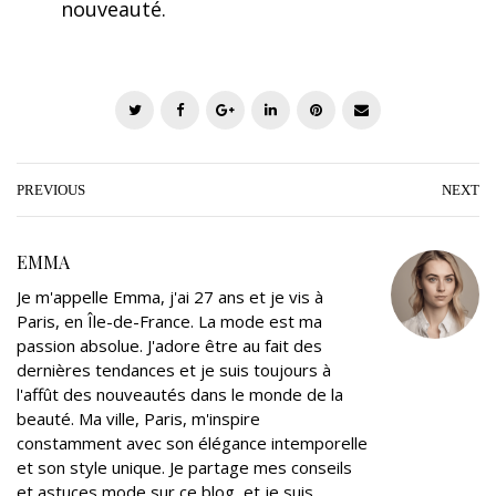
nouveauté.
T
F
G
L
P
E
w
a
o
i
i
m
i
c
o
n
n
a
t
e
g
k
t
i
PREVIOUS
NEXT
t
b
l
e
e
l
e
o
e
d
r
EMMA
r
o
+
I
e
Je m'appelle Emma, j'ai 27 ans et je vis à
k
n
s
Paris, en Île-de-France. La mode est ma
t
passion absolue. J'adore être au fait des
dernières tendances et je suis toujours à
l'affût des nouveautés dans le monde de la
beauté. Ma ville, Paris, m'inspire
constamment avec son élégance intemporelle
et son style unique. Je partage mes conseils
et astuces mode sur ce blog, et je suis