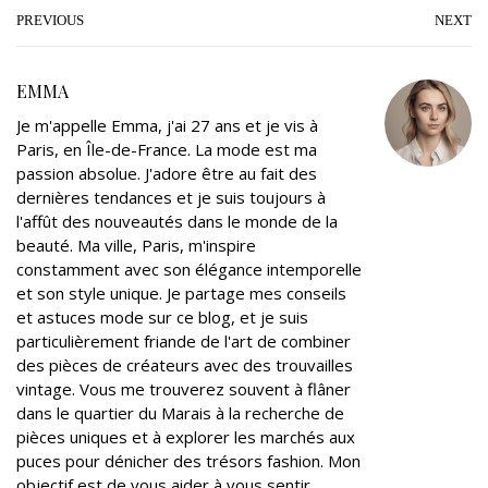
t
e
g
k
t
i
PREVIOUS
NEXT
t
b
l
e
e
l
e
o
e
d
r
EMMA
r
o
+
I
e
Je m'appelle Emma, j'ai 27 ans et je vis à
k
n
s
Paris, en Île-de-France. La mode est ma
t
passion absolue. J'adore être au fait des
dernières tendances et je suis toujours à
l'affût des nouveautés dans le monde de la
beauté. Ma ville, Paris, m'inspire
constamment avec son élégance intemporelle
et son style unique. Je partage mes conseils
et astuces mode sur ce blog, et je suis
particulièrement friande de l'art de combiner
des pièces de créateurs avec des trouvailles
vintage. Vous me trouverez souvent à flâner
dans le quartier du Marais à la recherche de
pièces uniques et à explorer les marchés aux
puces pour dénicher des trésors fashion. Mon
objectif est de vous aider à vous sentir