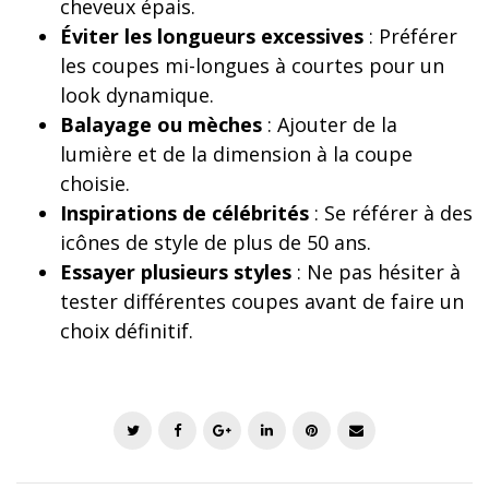
cheveux épais.
Éviter les longueurs excessives
: Préférer
les coupes mi-longues à courtes pour un
look dynamique.
Balayage ou mèches
: Ajouter de la
lumière et de la dimension à la coupe
choisie.
Inspirations de célébrités
: Se référer à des
icônes de style de plus de 50 ans.
Essayer plusieurs styles
: Ne pas hésiter à
tester différentes coupes avant de faire un
choix définitif.
T
F
G
L
P
E
w
a
o
i
i
m
i
c
o
n
n
a