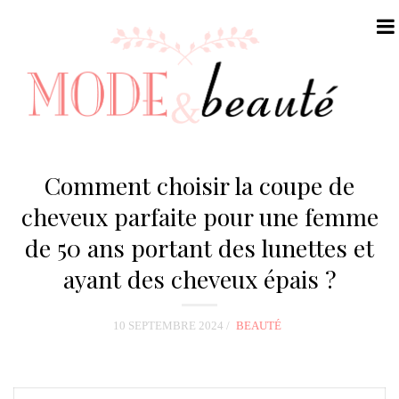
N
a
Comment choisir la coupe de
v
cheveux parfaite pour une femme
i
de 50 ans portant des lunettes et
g
a
ayant des cheveux épais ?
t
i
10 SEPTEMBRE 2024
BEAUTÉ
o
n