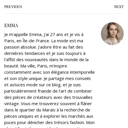
i
c
o
n
n
a
t
e
g
k
t
i
PREVIOUS
NEXT
t
b
l
e
e
l
e
o
e
d
r
EMMA
r
o
+
I
e
Je m'appelle Emma, j'ai 27 ans et je vis à
k
n
s
Paris, en Île-de-France. La mode est ma
t
passion absolue. J'adore être au fait des
dernières tendances et je suis toujours à
l'affût des nouveautés dans le monde de la
beauté. Ma ville, Paris, m'inspire
constamment avec son élégance intemporelle
et son style unique. Je partage mes conseils
et astuces mode sur ce blog, et je suis
particulièrement friande de l'art de combiner
des pièces de créateurs avec des trouvailles
vintage. Vous me trouverez souvent à flâner
dans le quartier du Marais à la recherche de
pièces uniques et à explorer les marchés aux
puces pour dénicher des trésors fashion. Mon