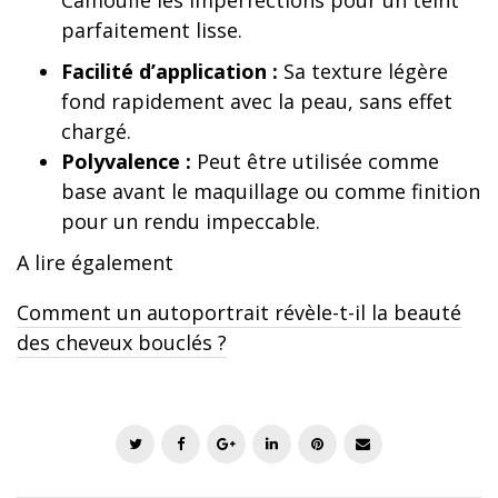
Camoufle les imperfections pour un teint
parfaitement lisse.
Facilité d’application :
Sa texture légère
fond rapidement avec la peau, sans effet
chargé.
Polyvalence :
Peut être utilisée comme
base avant le maquillage ou comme finition
pour un rendu impeccable.
A lire également
Comment un autoportrait révèle-t-il la beauté
des cheveux bouclés ?
T
F
G
L
P
E
w
a
o
i
i
m