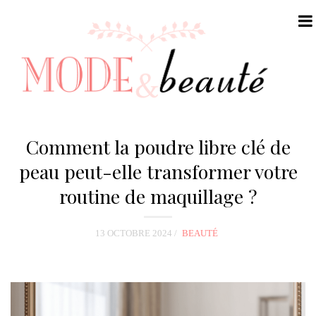
N
a
Comment la poudre libre clé de
v
peau peut-elle transformer votre
i
routine de maquillage ?
g
a
t
13 OCTOBRE 2024
BEAUTÉ
i
o
n