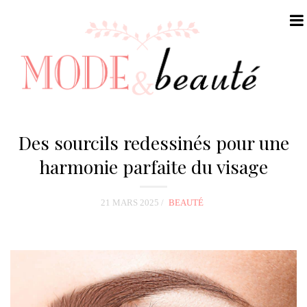
N
a
Des sourcils redessinés pour une
v
harmonie parfaite du visage
i
g
21 MARS 2025
BEAUTÉ
a
t
i
o
n