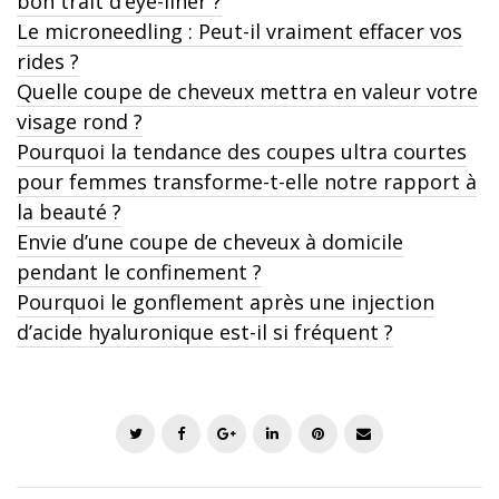
bon trait d’eye-liner ?
Le microneedling : Peut-il vraiment effacer vos
rides ?
Quelle coupe de cheveux mettra en valeur votre
visage rond ?
Pourquoi la tendance des coupes ultra courtes
pour femmes transforme-t-elle notre rapport à
la beauté ?
Envie d’une coupe de cheveux à domicile
pendant le confinement ?
Pourquoi le gonflement après une injection
d’acide hyaluronique est-il si fréquent ?
T
F
G
L
P
E
w
a
o
i
i
m
i
c
o
n
n
a