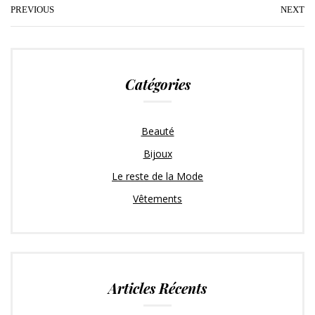
t
e
g
k
t
i
PREVIOUS
NEXT
t
b
l
e
e
l
e
o
e
d
r
r
o
+
I
e
Catégories
k
n
s
t
Beauté
Bijoux
Le reste de la Mode
Vêtements
Articles Récents