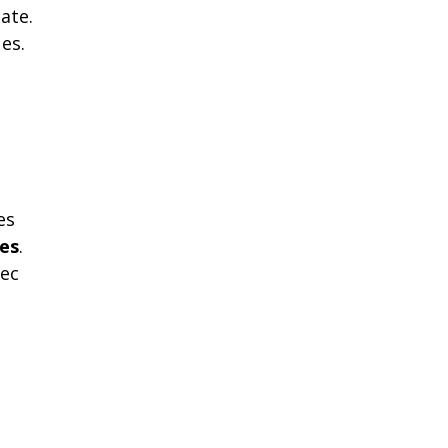
ate.
ues.
es
les
.
vec