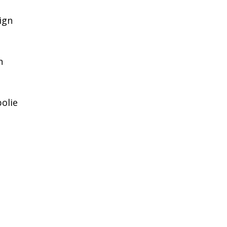
ign
n
olie