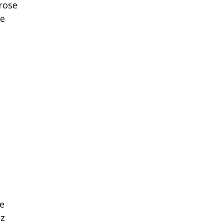
 rose
ne
se
ez