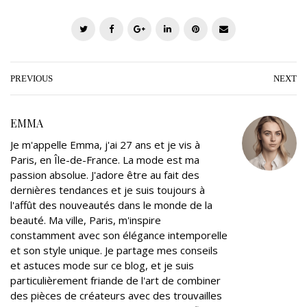
T
F
G
L
P
E
w
a
o
i
i
m
i
c
o
n
n
a
t
e
g
k
t
i
PREVIOUS
NEXT
t
b
l
e
e
l
e
o
e
d
r
EMMA
r
o
+
I
e
Je m'appelle Emma, j'ai 27 ans et je vis à
k
n
s
Paris, en Île-de-France. La mode est ma
t
passion absolue. J'adore être au fait des
dernières tendances et je suis toujours à
l'affût des nouveautés dans le monde de la
beauté. Ma ville, Paris, m'inspire
constamment avec son élégance intemporelle
et son style unique. Je partage mes conseils
et astuces mode sur ce blog, et je suis
particulièrement friande de l'art de combiner
des pièces de créateurs avec des trouvailles