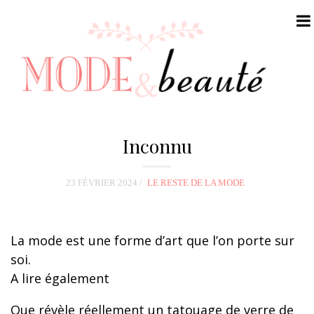
N
a
Inconnu
v
i
23 FÉVRIER 2024
LE RESTE DE LA MODE
g
a
t
La mode est une forme d’art que l’on porte sur
i
soi.
o
A lire également
n
Que révèle réellement un tatouage de verre de