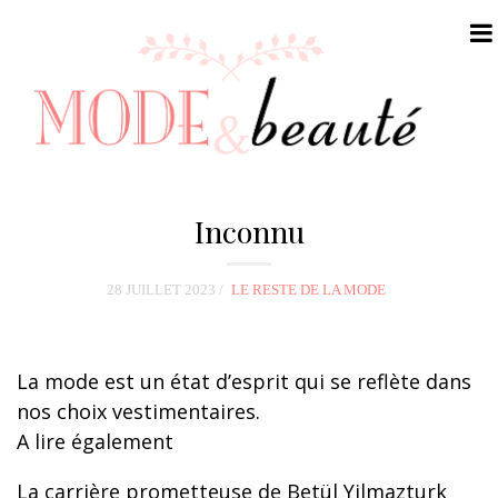
N
a
Inconnu
v
i
28 JUILLET 2023
LE RESTE DE LA MODE
g
a
t
La mode est un état d’esprit qui se reflète dans
i
nos choix vestimentaires.
o
A lire également
n
La carrière prometteuse de Betül Yilmazturk