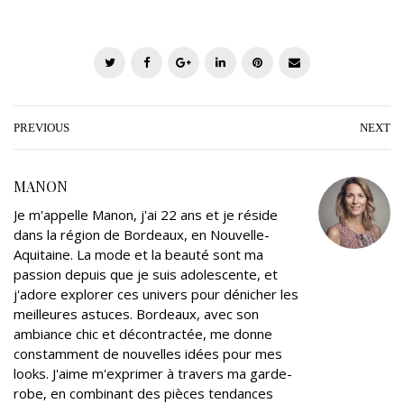
T
F
G
L
P
E
w
a
o
i
i
m
i
c
o
n
n
a
t
e
g
k
t
i
PREVIOUS
NEXT
t
b
l
e
e
l
e
o
e
d
r
MANON
r
o
+
I
e
Je m'appelle Manon, j'ai 22 ans et je réside
k
n
s
dans la région de Bordeaux, en Nouvelle-
t
Aquitaine. La mode et la beauté sont ma
passion depuis que je suis adolescente, et
j'adore explorer ces univers pour dénicher les
meilleures astuces. Bordeaux, avec son
ambiance chic et décontractée, me donne
constamment de nouvelles idées pour mes
looks. J'aime m'exprimer à travers ma garde-
robe, en combinant des pièces tendances