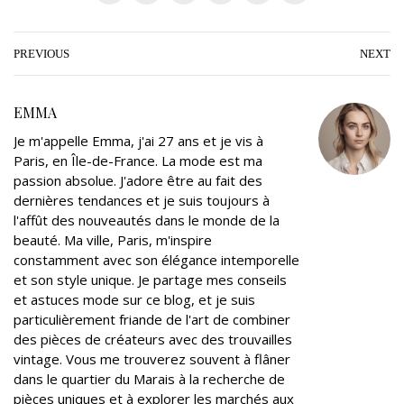
w
a
o
i
i
m
i
c
o
n
n
a
t
e
g
k
t
i
PREVIOUS
NEXT
t
b
l
e
e
l
e
o
e
d
r
EMMA
r
o
+
I
e
Je m'appelle Emma, j'ai 27 ans et je vis à
k
n
s
Paris, en Île-de-France. La mode est ma
t
passion absolue. J'adore être au fait des
dernières tendances et je suis toujours à
l'affût des nouveautés dans le monde de la
beauté. Ma ville, Paris, m'inspire
constamment avec son élégance intemporelle
et son style unique. Je partage mes conseils
et astuces mode sur ce blog, et je suis
particulièrement friande de l'art de combiner
des pièces de créateurs avec des trouvailles
vintage. Vous me trouverez souvent à flâner
dans le quartier du Marais à la recherche de
pièces uniques et à explorer les marchés aux