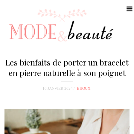
N
a
Les bienfaits de porter un bracelet
v
en pierre naturelle à son poignet
i
g
16 JANVIER 2024
BIJOUX
a
t
i
o
n