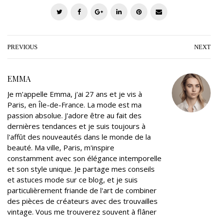
T
F
G
L
P
E
w
a
o
i
i
m
i
c
o
n
n
a
t
e
g
k
t
i
PREVIOUS
NEXT
t
b
l
e
e
l
e
o
e
d
r
EMMA
r
o
+
I
e
Je m'appelle Emma, j'ai 27 ans et je vis à
k
n
s
Paris, en Île-de-France. La mode est ma
t
passion absolue. J'adore être au fait des
dernières tendances et je suis toujours à
l'affût des nouveautés dans le monde de la
beauté. Ma ville, Paris, m'inspire
constamment avec son élégance intemporelle
et son style unique. Je partage mes conseils
et astuces mode sur ce blog, et je suis
particulièrement friande de l'art de combiner
des pièces de créateurs avec des trouvailles
vintage. Vous me trouverez souvent à flâner