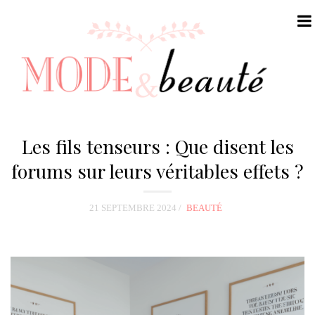
N
a
Les fils tenseurs : Que disent les
v
forums sur leurs véritables effets ?
i
g
21 SEPTEMBRE 2024
BEAUTÉ
a
t
i
o
n