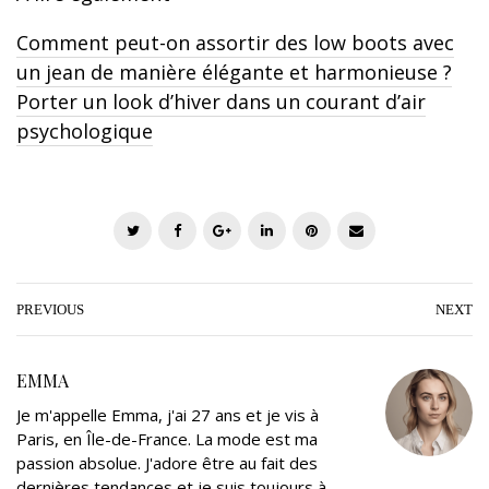
Comment peut-on assortir des low boots avec
un jean de manière élégante et harmonieuse ?
Porter un look d’hiver dans un courant d’air
psychologique
T
F
G
L
P
E
w
a
o
i
i
m
i
c
o
n
n
a
t
e
g
k
t
i
PREVIOUS
NEXT
t
b
l
e
e
l
e
o
e
d
r
EMMA
r
o
+
I
e
Je m'appelle Emma, j'ai 27 ans et je vis à
k
n
s
Paris, en Île-de-France. La mode est ma
t
passion absolue. J'adore être au fait des
dernières tendances et je suis toujours à