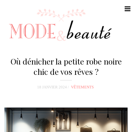
N
a
Où dénicher la petite robe noire
v
chic de vos rêves ?
i
g
18 JANVIER 2024
VÊTEMENTS
a
t
i
o
n