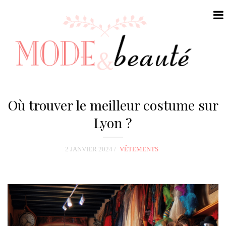
N
a
Où trouver le meilleur costume sur
v
Lyon ?
i
g
2 JANVIER 2024
VÊTEMENTS
a
t
i
o
n