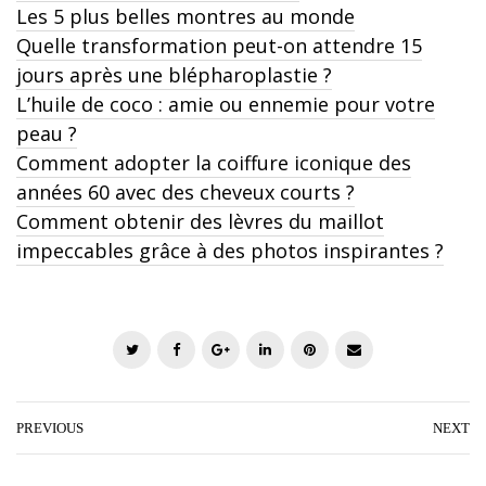
Les 5 plus belles montres au monde
Quelle transformation peut-on attendre 15
jours après une blépharoplastie ?
L’huile de coco : amie ou ennemie pour votre
peau ?
Comment adopter la coiffure iconique des
années 60 avec des cheveux courts ?
Comment obtenir des lèvres du maillot
impeccables grâce à des photos inspirantes ?
T
F
G
L
P
E
w
a
o
i
i
m
i
c
o
n
n
a
t
e
g
k
t
i
PREVIOUS
NEXT
t
b
l
e
e
l