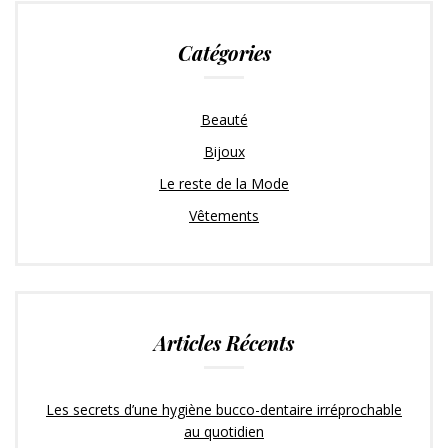
e
o
e
d
r
r
o
+
I
e
Catégories
k
n
s
t
Beauté
Bijoux
Le reste de la Mode
Vêtements
Articles Récents
Les secrets d’une hygiène bucco-dentaire irréprochable
au quotidien