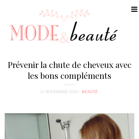
N
a
Prévenir la chute de cheveux avec
v
les bons compléments
i
g
21 NOVEMBRE 2024
BEAUTÉ
a
t
i
o
n