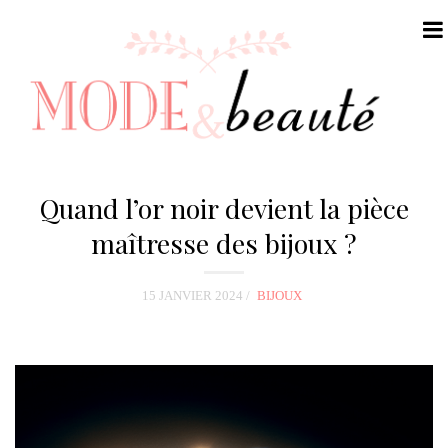
N
a
Quand l’or noir devient la pièce
v
maîtresse des bijoux ?
i
g
15 JANVIER 2024
BIJOUX
a
t
i
o
n