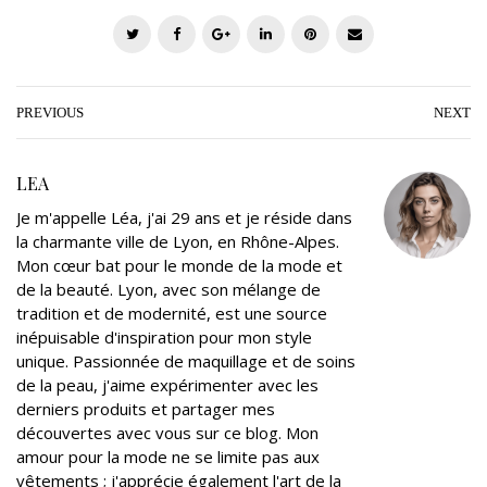
T
F
G
L
P
E
w
a
o
i
i
m
i
c
o
n
n
a
t
e
g
k
t
i
PREVIOUS
NEXT
t
b
l
e
e
l
e
o
e
d
r
LEA
r
o
+
I
e
Je m'appelle Léa, j'ai 29 ans et je réside dans
k
n
s
la charmante ville de Lyon, en Rhône-Alpes.
t
Mon cœur bat pour le monde de la mode et
de la beauté. Lyon, avec son mélange de
tradition et de modernité, est une source
inépuisable d'inspiration pour mon style
unique. Passionnée de maquillage et de soins
de la peau, j'aime expérimenter avec les
derniers produits et partager mes
découvertes avec vous sur ce blog. Mon
amour pour la mode ne se limite pas aux
vêtements ; j'apprécie également l'art de la