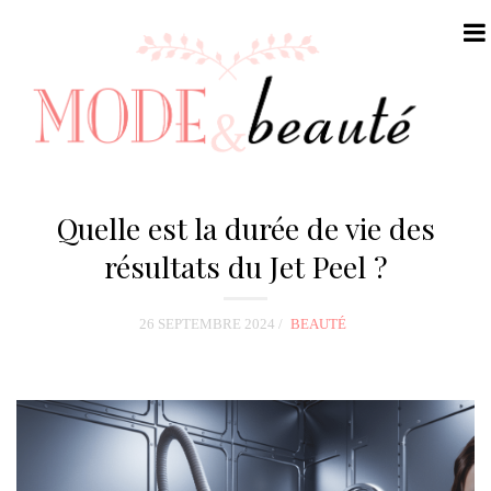
N
a
Quelle est la durée de vie des
v
résultats du Jet Peel ?
i
g
26 SEPTEMBRE 2024
BEAUTÉ
a
t
i
o
n