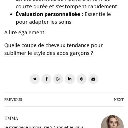
courte durée et s’estompent rapidement.
Évaluation personnalisée :
Essentielle
pour adapter les soins.
A lire également
Quelle coupe de cheveux tendance pour
sublimer le style des ados garçons ?
T
F
G
L
P
E
w
a
o
i
i
m
i
c
o
n
n
a
t
e
g
k
t
i
PREVIOUS
NEXT
t
b
l
e
e
l
e
o
e
d
r
EMMA
r
o
+
I
e
Je m'appelle Emma, j'ai 27 ans et je vis à