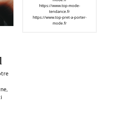
https://www.top-mode-
tendance.fr
https://www.top-pret-a-porter-
mode.fr
l
otre
rne,
i