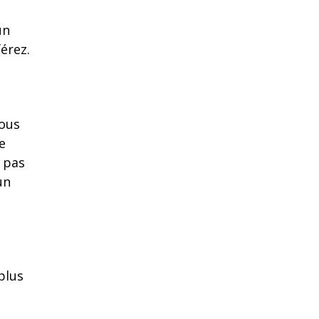
un
férez.
vous
e
 pas
un
plus