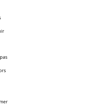
s
uir
 pas
ors
imer