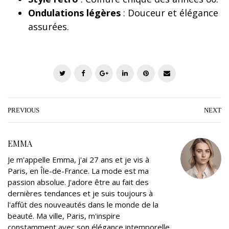
Ondulations légères
: Douceur et élégance
assurées.
T
F
G
L
P
E
w
a
o
i
i
m
i
c
o
n
n
a
t
e
g
k
t
i
PREVIOUS
NEXT
t
b
l
e
e
l
e
o
e
d
r
EMMA
r
o
+
I
e
Je m'appelle Emma, j'ai 27 ans et je vis à
k
n
s
Paris, en Île-de-France. La mode est ma
t
passion absolue. J'adore être au fait des
dernières tendances et je suis toujours à
l'affût des nouveautés dans le monde de la
beauté. Ma ville, Paris, m'inspire
constamment avec son élégance intemporelle