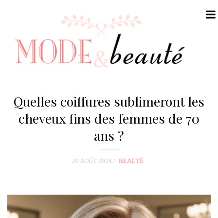
N
a
Quelles coiffures sublimeront les
v
cheveux fins des femmes de 70
i
ans ?
g
a
t
29 AOÛT 2024
BEAUTÉ
i
o
n