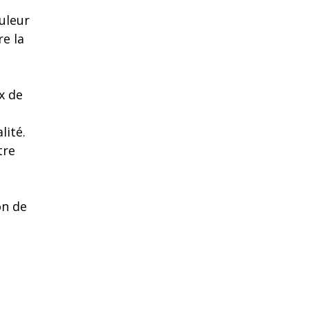
uleur
re la
x de
lité.
tre
on de