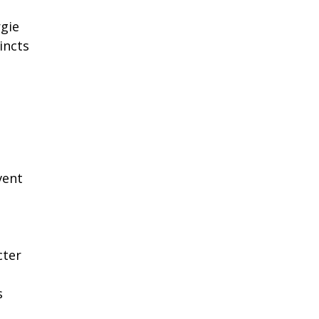
rgie
incts
vent
cter
s