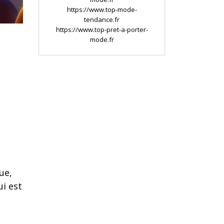
https://www.top-mode-
tendance.fr
https://www.top-pret-a-porter-
mode.fr
e
ue,
ui est