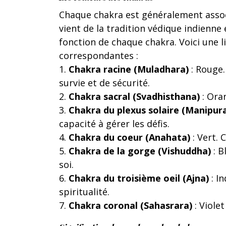
Chaque chakra est généralement associ
vient de la tradition védique indienne
fonction de chaque chakra. Voici une l
correspondantes :
1.
Chakra racine (Muladhara)
: Rouge.
survie et de sécurité.
2.
Chakra sacral (Svadhisthana)
: Oran
3.
Chakra du plexus solaire (Manipur
capacité à gérer les défis.
4.
Chakra du coeur (Anahata)
: Vert. 
5.
Chakra de la gorge (Vishuddha)
: B
soi.
6.
Chakra du troisième oeil (Ajna)
: In
spiritualité.
7.
Chakra coronal (Sahasrara)
: Violet