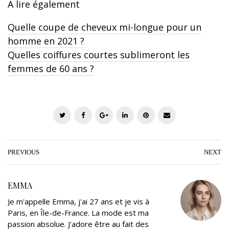
A lire également
Quelle coupe de cheveux mi-longue pour un
homme en 2021 ?
Quelles coiffures courtes sublimeront les
femmes de 60 ans ?
T
F
G
L
P
E
w
a
o
i
i
m
i
c
o
n
n
a
t
e
g
k
t
i
PREVIOUS
NEXT
t
b
l
e
e
l
e
o
e
d
r
EMMA
r
o
+
I
e
Je m'appelle Emma, j'ai 27 ans et je vis à
k
n
s
Paris, en Île-de-France. La mode est ma
t
passion absolue. J'adore être au fait des