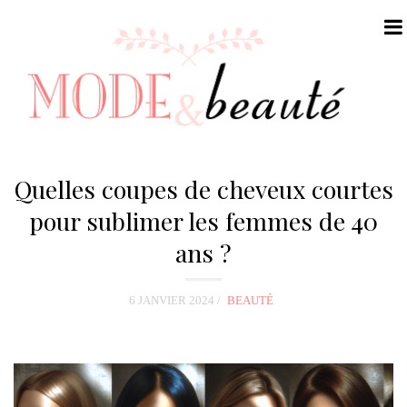
N
a
Quelles coupes de cheveux courtes
v
pour sublimer les femmes de 40
i
ans ?
g
a
t
6 JANVIER 2024
BEAUTÉ
i
o
n