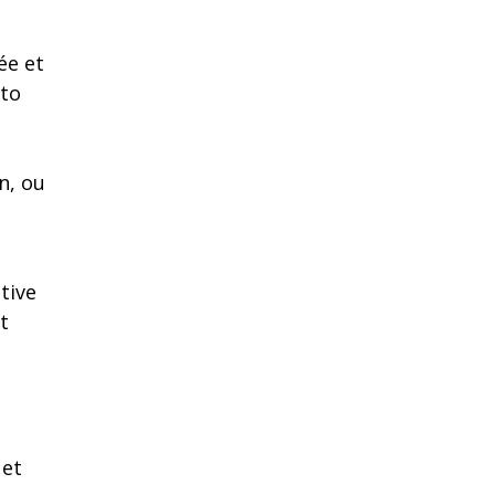
ée et
pto
n, ou
tive
t
 et