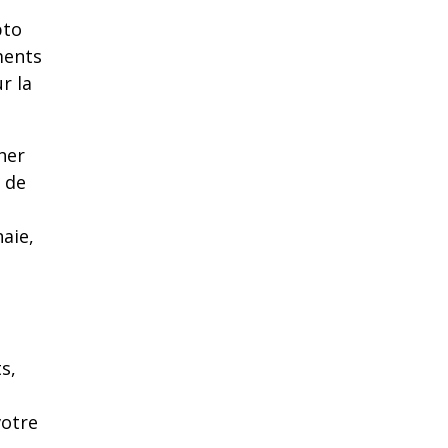
pto
ments
r la
her
 de
aie,
s,
votre