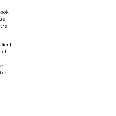
look
que
otre
llient
r et
de
ter