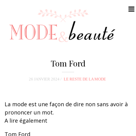
N
a
Tom Ford
v
i
26 JANVIER 2024
LE RESTE DE LA MODE
g
a
t
La mode est une façon de dire non sans avoir à
i
prononcer un mot.
o
A lire également
n
Tom Ford