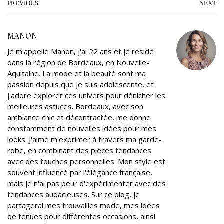
t
e
g
k
t
i
PREVIOUS
NEXT
t
b
l
e
e
l
e
o
e
d
r
MANON
r
o
+
I
e
Je m'appelle Manon, j'ai 22 ans et je réside
k
n
s
dans la région de Bordeaux, en Nouvelle-
t
Aquitaine. La mode et la beauté sont ma
passion depuis que je suis adolescente, et
j'adore explorer ces univers pour dénicher les
meilleures astuces. Bordeaux, avec son
ambiance chic et décontractée, me donne
constamment de nouvelles idées pour mes
looks. J'aime m'exprimer à travers ma garde-
robe, en combinant des pièces tendances
avec des touches personnelles. Mon style est
souvent influencé par l'élégance française,
mais je n'ai pas peur d'expérimenter avec des
tendances audacieuses. Sur ce blog, je
partagerai mes trouvailles mode, mes idées
de tenues pour différentes occasions, ainsi