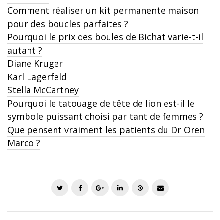
Comment réaliser un kit permanente maison
pour des boucles parfaites ?
Pourquoi le prix des boules de Bichat varie-t-il
autant ?
Diane Kruger
Karl Lagerfeld
Stella McCartney
Pourquoi le tatouage de tête de lion est-il le
symbole puissant choisi par tant de femmes ?
Que pensent vraiment les patients du Dr Oren
Marco ?
T
F
G
L
P
E
w
a
o
i
i
m
i
c
o
n
n
a