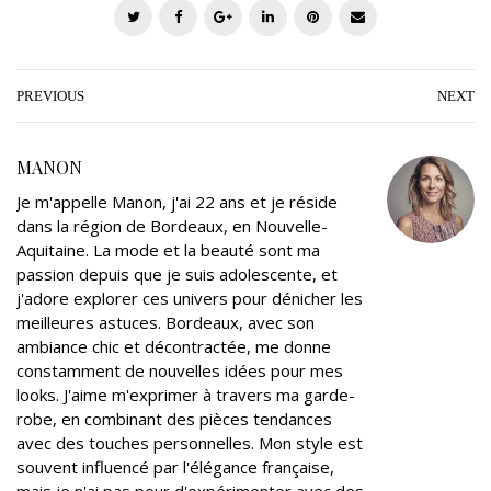
T
F
G
L
P
E
w
a
o
i
i
m
i
c
o
n
n
a
t
e
g
k
t
i
PREVIOUS
NEXT
t
b
l
e
e
l
e
o
e
d
r
MANON
r
o
+
I
e
Je m'appelle Manon, j'ai 22 ans et je réside
k
n
s
dans la région de Bordeaux, en Nouvelle-
t
Aquitaine. La mode et la beauté sont ma
passion depuis que je suis adolescente, et
j'adore explorer ces univers pour dénicher les
meilleures astuces. Bordeaux, avec son
ambiance chic et décontractée, me donne
constamment de nouvelles idées pour mes
looks. J'aime m'exprimer à travers ma garde-
robe, en combinant des pièces tendances
avec des touches personnelles. Mon style est
souvent influencé par l'élégance française,