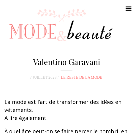
N
a
Valentino Garavani
v
i
7 JUILLET 2023
LE RESTE DE LA MODE
g
a
t
La mode est l’art de transformer des idées en
i
vêtements.
o
A lire également
n
À quel âge peut-on se faire percer le nombril en