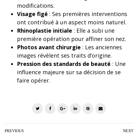
modifications.
Visage figé
: Ses premières interventions
ont contribué à un aspect moins naturel.
Rhinoplastie initiale
: Elle a subi une
première opération pour affiner son nez.
Photos avant chirurgie
: Les anciennes
images révèlent ses traits d’origine.
Pression des standards de beauté
: Une
influence majeure sur sa décision de se
faire opérer.
T
F
G
L
P
E
w
a
o
i
i
m
i
c
o
n
n
a
t
e
g
k
t
i
PREVIOUS
NEXT