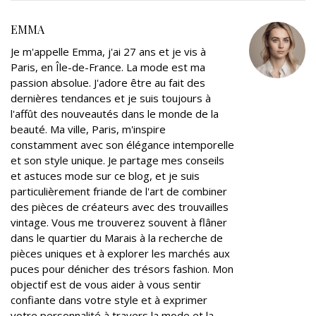
t
b
l
e
e
l
e
o
e
d
r
EMMA
r
o
+
I
e
Je m'appelle Emma, j'ai 27 ans et je vis à
k
n
s
Paris, en Île-de-France. La mode est ma
t
passion absolue. J'adore être au fait des
dernières tendances et je suis toujours à
l'affût des nouveautés dans le monde de la
beauté. Ma ville, Paris, m'inspire
constamment avec son élégance intemporelle
et son style unique. Je partage mes conseils
et astuces mode sur ce blog, et je suis
particulièrement friande de l'art de combiner
des pièces de créateurs avec des trouvailles
vintage. Vous me trouverez souvent à flâner
dans le quartier du Marais à la recherche de
pièces uniques et à explorer les marchés aux
puces pour dénicher des trésors fashion. Mon
objectif est de vous aider à vous sentir
confiante dans votre style et à exprimer
votre personnalité à travers la mode et la