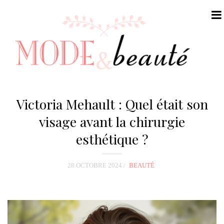
N
a
Victoria Mehault : Quel était son
v
visage avant la chirurgie
i
esthétique ?
g
a
t
28 OCTOBRE 2024
BEAUTÉ
i
o
n