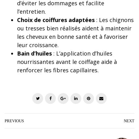
d’éviter les dommages et facilite
l’entretien.
Choix de coiffures adaptées
: Les chignons
ou tresses bien réalisés aident à maintenir
les cheveux en bonne santé et à favoriser
leur croissance.
Bain d’huiles
: L’application d’huiles
nourrissantes avant le coiffage aide à
renforcer les fibres capillaires.
T
F
G
L
P
E
w
a
o
i
i
m
i
c
o
n
n
a
t
e
g
k
t
i
PREVIOUS
NEXT
t
b
l
e
e
l
e
o
e
d
r