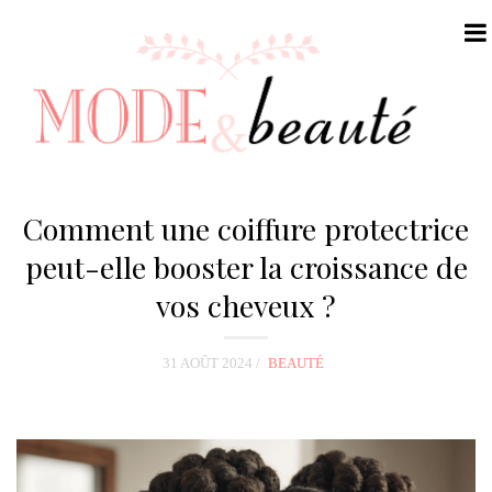
N
a
Comment une coiffure protectrice
v
peut-elle booster la croissance de
i
vos cheveux ?
g
a
t
31 AOÛT 2024
BEAUTÉ
i
o
n