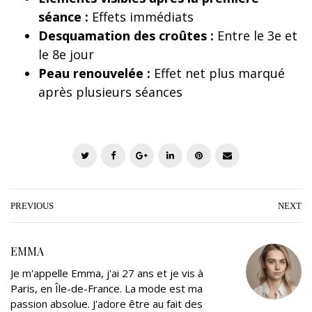
séance :
Effets immédiats
Desquamation des croûtes :
Entre le 3e et
le 8e jour
Peau renouvelée :
Effet net plus marqué
après plusieurs séances
T
F
G
L
P
E
w
a
o
i
i
m
i
c
o
n
n
a
t
e
g
k
t
i
PREVIOUS
NEXT
t
b
l
e
e
l
e
o
e
d
r
EMMA
r
o
+
I
e
Je m'appelle Emma, j'ai 27 ans et je vis à
k
n
s
Paris, en Île-de-France. La mode est ma
t
passion absolue. J'adore être au fait des