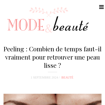
N
a
Peeling : Combien de temps faut-il
v
vraiment pour retrouver une peau
i
lisse ?
g
a
t
1 SEPTEMBRE 2024
BEAUTÉ
i
o
n