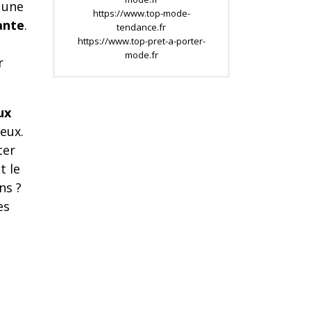
, une
https://www.top-mode-
lante
.
tendance.fr
https://www.top-pret-a-porter-
mode.fr
r
ux
eux.
ter
t le
ns ?
es