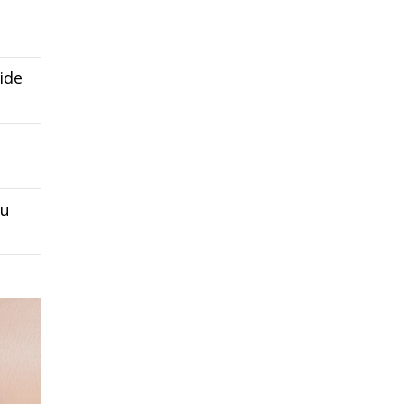
ide
au