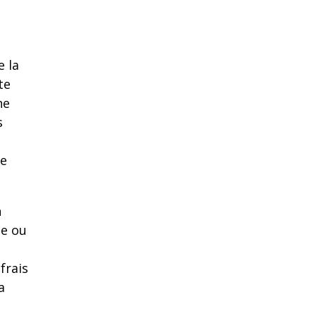
e la
te
ne
s
se
n
ue ou
frais
a