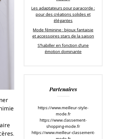
Les adaptateurs pour paracorde :
pour des créations solides et
élégantes
Mode féminine : bijoux fantaisie
et accessoires stars de la saison
S’habiller en fonction d’une
émotion dominante
Partenaires
ner
chimie
https://www.meilleur-style-
mode.fr
https://www.classement-
aire
shopping-mode.fr
ères.
https://www.meilleur-classement-
mode.fr