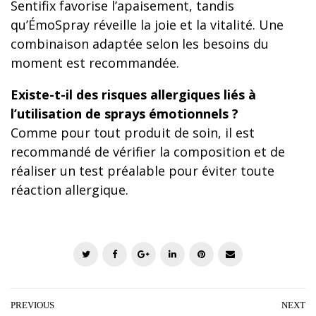
Sentifix favorise l’apaisement, tandis
qu’ÉmoSpray réveille la joie et la vitalité. Une
combinaison adaptée selon les besoins du
moment est recommandée.
Existe-t-il des risques allergiques liés à
l’utilisation de sprays émotionnels ?
Comme pour tout produit de soin, il est
recommandé de vérifier la composition et de
réaliser un test préalable pour éviter toute
réaction allergique.
T
F
G
L
P
E
w
a
o
i
i
m
i
c
o
n
n
a
t
e
g
k
t
i
PREVIOUS
NEXT