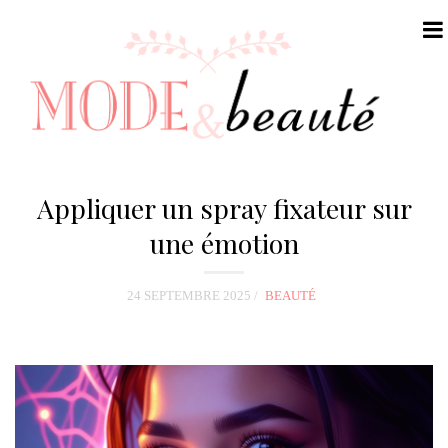
N
a
Appliquer un spray fixateur sur
v
une émotion
i
g
24 SEPTEMBRE 2025
BEAUTÉ
a
t
i
o
n