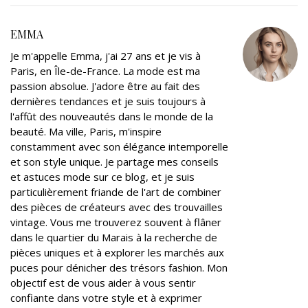
t
b
l
e
e
l
e
o
e
d
r
EMMA
r
o
+
I
e
Je m'appelle Emma, j'ai 27 ans et je vis à
k
n
s
Paris, en Île-de-France. La mode est ma
t
passion absolue. J'adore être au fait des
dernières tendances et je suis toujours à
l'affût des nouveautés dans le monde de la
beauté. Ma ville, Paris, m'inspire
constamment avec son élégance intemporelle
et son style unique. Je partage mes conseils
et astuces mode sur ce blog, et je suis
particulièrement friande de l'art de combiner
des pièces de créateurs avec des trouvailles
vintage. Vous me trouverez souvent à flâner
dans le quartier du Marais à la recherche de
pièces uniques et à explorer les marchés aux
puces pour dénicher des trésors fashion. Mon
objectif est de vous aider à vous sentir
confiante dans votre style et à exprimer